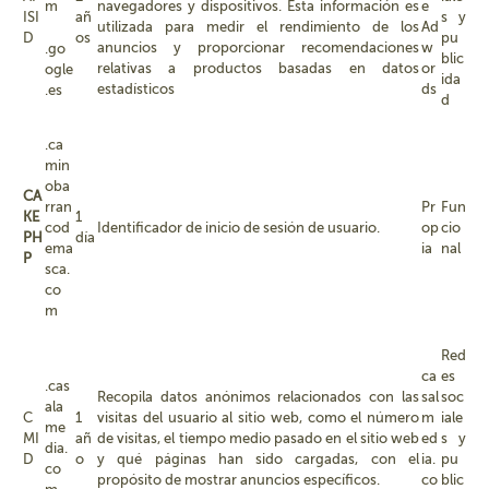
m
navegadores y dispositivos. Esta información es
e
ISI
añ
s y
utilizada para medir el rendimiento de los
Ad
D
os
pu
anuncios y proporcionar recomendaciones
w
.go
blic
relativas a productos basadas en datos
or
ogle
ida
estadísticos
ds
.es
d
.ca
min
oba
CA
rran
Pr
Fun
KE
1
cod
Identificador de inicio de sesión de usuario.
op
cio
PH
día
ema
ia
nal
P
sca.
co
m
Red
ca
es
.cas
Recopila datos anónimos relacionados con las
sal
soc
ala
C
1
visitas del usuario al sitio web, como el número
m
iale
me
MI
añ
de visitas, el tiempo medio pasado en el sitio web
ed
s y
dia.
D
o
y qué páginas han sido cargadas, con el
ia.
pu
co
propósito de mostrar anuncios específicos.
co
blic