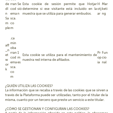
de
rran
Se
Esta cookie de sesión permite que Hotjar
H
Mar
dI
cod
sió
determine si ese visitante está incluido en la
otj
keti
n
ema
n
muestra que se utiliza para generar embudos.
ar
ng
Sa
sca.
m
co
ple
m
.ca
min
aff
oba
_n
rran
1
Pr
Fun
et
Esta cookie se utiliza para el mantenimiento de
cod
m
op
cio
w
nuestra red interna de afiliados.
ema
es
ia
nal
or
sca.
k
co
m
¿QUIÉN UTILIZA LAS COOKIES?
La información que se recaba a través de las cookies que se sirven a
través de la Plataforma puede ser utilizadas, tanto por el titular de la
misma, cuanto por un tercero que preste un servicio a este titular.
¿CÓMO SE GESTIONAN Y CONFIGURAN LAS COOKIES?