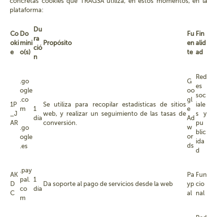
concretas cookies que TRAGSA utiliza, en estos momentos, en la
plataforma:
Du
Co
Do
Fu
Fin
ra
oki
mini
Propósito
en
alid
ció
e
o(s)
te
ad
n
Red
.go
G
es
ogle
oo
soc
.co
gl
1P
Se utiliza para recopilar estadísticas de sitios
iale
m
1
e
_J
web, y realizar un seguimiento de las tasas de
s y
día
Ad
AR
conversión.
pu
w
.go
blic
or
ogle
ida
ds
.es
d
.pay
AK
Pa
Fun
pal.
1
D
Da soporte al pago de servicios desde la web
yp
cio
co
día
C
al
nal
m