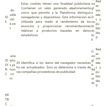
Red
Estas cookies tienen una finalidad publicitaria.
oo
es
Contienen un valor generado aleatoriamente
gl
.do
soc
único que permite a la Plataforma distinguir
e
uble
iale
ID
navegadores y dispositivos. Esta información es
D
clic
s y
E
utilizada para medir el rendimiento de los
ou
k.ne
pu
anuncios y proporcionar recomendaciones
bl
t
blic
relativas a productos basadas en datos
ec
ida
estadísticos
lic
d
k
Red
G
es
.ana
oo
soc
ID
lytic
gl
24
Identifica si los datos del navegador necesitan
iale
SY
s.ya
e
ho
ser actualizados. Esto se determina a través de
s y
N
hoo
Ad
ras
compañías proveedoras de publicidad
pu
C
.co
w
blic
m
or
ida
ds
d
KR
TB
C