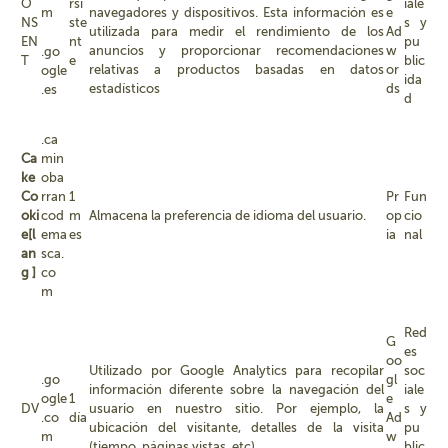
O
rsi
iale
m
navegadores y dispositivos. Esta información es
e
NS
ste
s y
utilizada para medir el rendimiento de los
Ad
EN
nt
pu
anuncios y proporcionar recomendaciones
w
.go
T
e
blic
relativas a productos basadas en datos
or
ogle
ida
estadísticos
ds
.es
d
.ca
Ca
min
ke
oba
Co
rran
1
Pr
Fun
oki
cod
m
Almacena la preferencia de idioma del usuario.
op
cio
e[l
ema
es
ia
nal
an
sca.
g ]
co
m
Red
G
es
oo
Utilizado por Google Analytics para recopilar
soc
.go
gl
información diferente sobre la navegación del
iale
ogle
1
e
DV
usuario en nuestro sitio. Por ejemplo, la
s y
.co
día
Ad
ubicación del visitante, detalles de la visita
pu
m
w
(tiempo, páginas vistas, etc).
blic