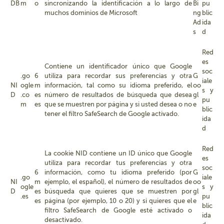
DB
m
o
sincronizando la identificación a lo largo de
Bi
pu
muchos dominios de Microsoft
ng
blic
Ad
ida
s
d
Red
es
Contiene un identificador único que Google
soc
.go
6
utiliza para recordar sus preferencias y otra
G
iale
NI
ogle
m
información, tal como su idioma preferido, el
oo
s y
D
.co
es
número de resultados de búsqueda que desea
gl
pu
m
es
que se muestren por página y si usted desea o no
e
blic
tener el filtro SafeSearch de Google activado.
ida
d
Red
La cookie NID contiene un ID único que Google
es
utiliza para recordar tus preferencias y otra
soc
6
información, como tu idioma preferido (por
G
.go
iale
NI
m
ejemplo, el español), el número de resultados de
oo
ogle
s y
D
es
búsqueda que quieres que se muestren por
gl
.es
pu
es
página (por ejemplo, 10 o 20) y si quieres que el
e
blic
filtro SafeSearch de Google esté activado o
ida
desactivado.