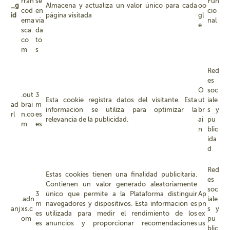
rran
se
Fun
_g
Almacena y actualiza un valor único para cada
oo
cod
en
cio
id
página visitada
gl
ema
vía
nal
e
sca.
da
co
to
m
s
Red
es
O
soc
.out
3
Esta cookie registra datos del visitante. Esta
ut
iale
ad
brai
m
información se utiliza para optimizar la
br
s y
rl
n.co
es
relevancia de la publicidad.
ai
pu
m
es
n
blic
ida
d
Red
Estas cookies tienen una finalidad publicitaria.
es
Contienen un valor generado aleatoriamente
soc
3
único que permite a la Plataforma distinguir
Ap
.adn
iale
m
navegadores y dispositivos. Esta información es
pn
anj
xs.c
s y
es
utilizada para medir el rendimiento de los
ex
om
pu
es
anuncios y proporcionar recomendaciones
us
blic