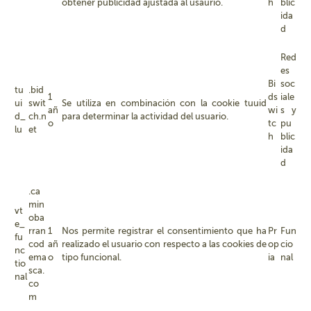
obtener publicidad ajustada al usaurio.
h
blic
ida
d
Red
es
Bi
soc
tu
.bid
1
ds
iale
ui
swit
Se utiliza en combinación con la cookie tuuid
añ
wi
s y
d_
ch.n
para determinar la actividad del usuario.
o
tc
pu
lu
et
h
blic
ida
d
.ca
min
vt
oba
e_
rran
1
Nos permite registrar el consentimiento que ha
Pr
Fun
fu
cod
añ
realizado el usuario con respecto a las cookies de
op
cio
nc
ema
o
tipo funcional.
ia
nal
tio
sca.
nal
co
m