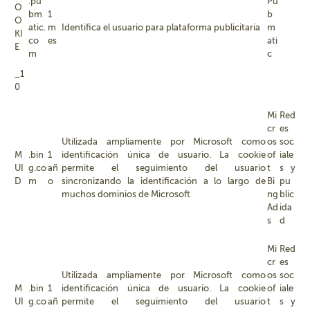
.pu
Pu
O
bm
1
b
O
atic.
m
Identifica el usuario para plataforma publicitaria
m
KI
co
es
ati
E
m
c
_1
0
Mi
Red
cr
es
Utilizada ampliamente por Microsoft como
os
soc
M
.bin
1
identificación única de usuario. La cookie
of
iale
UI
g.co
añ
permite el seguimiento del usuario
t
s y
D
m
o
sincronizando la identificación a lo largo de
Bi
pu
muchos dominios de Microsoft
ng
blic
Ad
ida
s
d
Mi
Red
cr
es
Utilizada ampliamente por Microsoft como
os
soc
M
.bin
1
identificación única de usuario. La cookie
of
iale
UI
g.co
añ
permite el seguimiento del usuario
t
s y