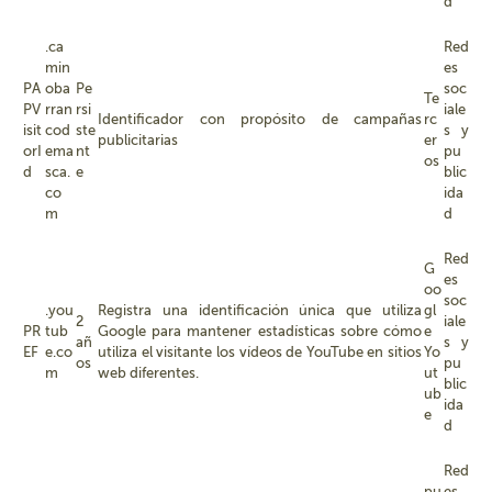
d
.ca
Red
min
es
PA
oba
Pe
soc
Te
PV
rran
rsi
iale
Identificador con propósito de campañas
rc
isit
cod
ste
s y
publicitarias
er
orI
ema
nt
pu
os
d
sca.
e
blic
co
ida
m
d
Red
G
es
oo
soc
.you
Registra una identificación única que utiliza
gl
2
iale
PR
tub
Google para mantener estadísticas sobre cómo
e
añ
s y
EF
e.co
utiliza el visitante los vídeos de YouTube en sitios
Yo
os
pu
m
web diferentes.
ut
blic
ub
ida
e
d
Red
pu
es