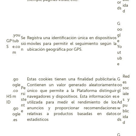
or
ida
ds
d
G
oo
.you
gl
Se
Registra una identificación única en dispositivos
GP
tub
e
sió
móviles para permitir el seguimiento según la
S
e.co
Yo
n
ubicación geográfica por GPS.
m
ut
ub
e
Red
.go
Estas cookies tienen una finalidad publicitaria.
G
es
ogle
Contienen un valor generado aleatoriamente
oo
Pe
soc
.co
único que permite a la Plataforma distinguir
gl
rsi
iale
HS
m
navegadores y dispositivos. Esta información es
e
ste
s y
ID
utilizada para medir el rendimiento de los
Ad
nt
pu
anuncios y proporcionar recomendaciones
w
.go
e
blic
relativas a productos basadas en datos
or
ogle
ida
estadísticos
ds
.es
d
G