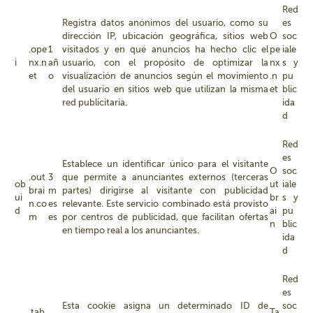
Red
Registra datos anónimos del usuario, como su
es
dirección IP, ubicación geográfica, sitios web
O
soc
.ope
1
visitados y en qué anuncios ha hecho clic el
pe
iale
i
nx.n
añ
usuario, con el propósito de optimizar la
nx
s y
et
o
visualización de anuncios según el movimiento
.n
pu
del usuario en sitios web que utilizan la misma
et
blic
red publicitaria.
ida
d
Red
es
Establece un identificar único para el visitante
O
soc
.out
3
que permite a anunciantes externos (terceras
ob
ut
iale
brai
m
partes) dirigirse al visitante con publicidad
ui
br
s y
n.co
es
relevante. Este servicio combinado está provisto
d
ai
pu
m
es
por centros de publicidad, que facilitan ofertas
n
blic
en tiempo real a los anunciantes.
ida
d
Red
es
Esta cookie asigna un determinado ID de
soc
.tab
Ta