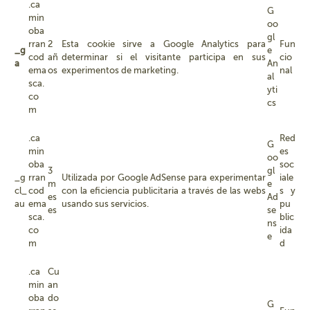
.ca
G
min
oo
oba
gl
rran
2
Esta cookie sirve a Google Analytics para
Fun
_g
e
cod
añ
determinar si el visitante participa en sus
cio
a
An
ema
os
experimentos de marketing.
nal
al
sca.
yti
co
cs
m
.ca
Red
G
min
es
oo
oba
soc
3
gl
_g
rran
Utilizada por Google AdSense para experimentar
iale
m
e
cl_
cod
con la eficiencia publicitaria a través de las webs
s y
es
Ad
au
ema
usando sus servicios.
pu
es
se
sca.
blic
ns
co
ida
e
m
d
.ca
Cu
min
an
oba
do
G