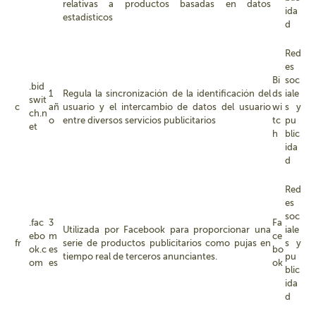
relativas a productos basadas en datos
ida
estadísticos
d
Red
es
Bi
soc
.bid
1
Regula la sincronización de la identificación del
ds
iale
swit
c
añ
usuario y el intercambio de datos del usuario
wi
s y
ch.n
o
entre diversos servicios publicitarios
tc
pu
et
h
blic
ida
d
Red
es
soc
.fac
3
Fa
Utilizada por Facebook para proporcionar una
iale
ebo
m
ce
fr
serie de productos publicitarios como pujas en
s y
ok.c
es
bo
tiempo real de terceros anunciantes.
pu
om
es
ok
blic
ida
d