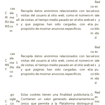
Red
ca
es
.cas
Recopila datos anónimos relacionados con las
sal
soc
C
ala
1
visitas del usuario al sitio web, como el número
m
iale
M
me
añ
de visitas, el tiempo medio pasado en el sitio web
ed
s y
RU
dia.
o
y qué páginas han sido cargadas, con el
ia.
pu
M3
co
propósito de mostrar anuncios específicos.
co
blic
m
m
ida
d
Red
ca
es
.cas
Recopila datos anónimos relacionados con las
sal
soc
ala
C
visitas del usuario al sitio web, como el número
m
iale
me
1
MS
de visitas, el tiempo medio pasado en el sitio web
ed
s y
dia.
día
T
y qué páginas han sido cargadas, con el
ia.
pu
co
propósito de mostrar anuncios específicos.
co
blic
m
m
ida
d
Red
.go
Estas cookies tienen una finalidad publicitaria.
G
es
ogle
Contienen un valor generado aleatoriamente
oo
C
Pe
soc
.co
único que permite a la Plataforma distinguir
gl