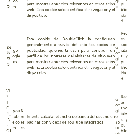
SI
.co
gl
para mostrar anuncios relevantes en otros sitios
pu
D
m
e
web. Esta cookie solo identifica el navegador y el
blic
dispositivo.
ida
d
Red
Esta cookie de DoubleClick la configuran
es
generalmente a través del sitio los socios de
soc
SA
G
.go
publicidad, quienes la usan para construir un
iale
PI
oo
ogle
perfil de los intereses del visitante de sitio web
s y
SI
gl
.es
para mostrar anuncios relevantes en otros sitios
pu
D
e
web. Esta cookie solo identifica el navegador y el
blic
dispositivo.
ida
d
VI
SI
Red
G
T
es
oo
O
soc
.you
6
gl
R_
iale
tub
m
Intenta calcular el ancho de banda del usuario en
e
IN
s y
e.co
es
páginas con vídeos de YouTube integrados
Yo
F
pu
m
es
ut
O1
blic
ub