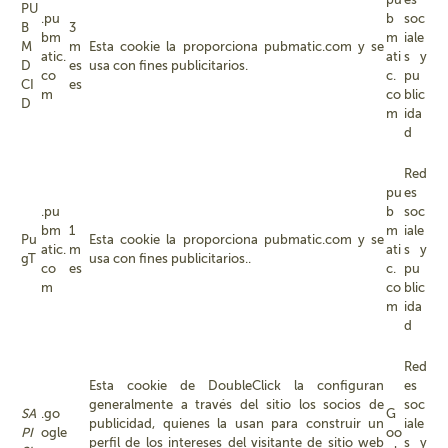
PU
.pu
b
soc
B
3
bm
m
iale
M
m
Esta cookie la proporciona pubmatic.com y se
atic.
ati
s y
D
es
usa con fines publicitarios.
co
c.
pu
CI
es
m
co
blic
D
m
ida
d
Red
pu
es
.pu
b
soc
bm
1
m
iale
Pu
Esta cookie la proporciona pubmatic.com y se
atic.
m
ati
s y
gT
usa con fines publicitarios..
co
es
c.
pu
m
co
blic
m
ida
d
Red
Esta cookie de DoubleClick la configuran
es
generalmente a través del sitio los socios de
soc
SA
.go
G
publicidad, quienes la usan para construir un
iale
PI
ogle
oo
perfil de los intereses del visitante de sitio web
s y