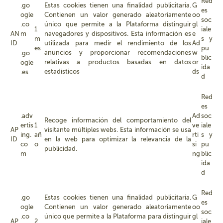
Red
.go
Estas cookies tienen una finalidad publicitaria.
G
es
ogle
Contienen un valor generado aleatoriamente
oo
soc
.co
único que permite a la Plataforma distinguir
gl
1
iale
AN
m
navegadores y dispositivos. Esta información es
e
m
s y
ID
utilizada para medir el rendimiento de los
Ad
es
pu
anuncios y proporcionar recomendaciones
w
.go
blic
relativas a productos basadas en datos
or
ogle
ida
estadísticos
ds
.es
d
Red
es
.adv
Ad
soc
Recoge información del comportamiento del
ertis
1
ve
iale
AP
visitante múltiples webs. Esta información se usa
ing.
añ
rti
s y
ID
en la web para optimizar la relevancia de la
co
o
si
pu
publicidad.
m
ng
blic
ida
d
Red
.go
Estas cookies tienen una finalidad publicitaria.
G
es
ogle
Contienen un valor generado aleatoriamente
oo
soc
.co
único que permite a la Plataforma para distinguir
gl
AP
2
iale