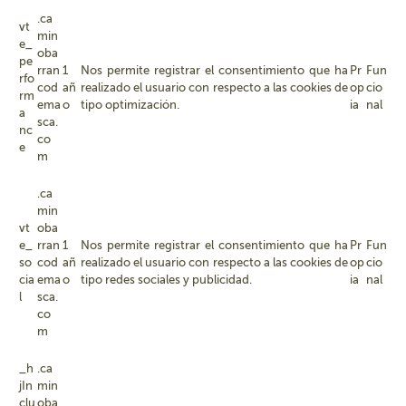
.ca
vt
min
e_
oba
pe
rran
1
Nos permite registrar el consentimiento que ha
Pr
Fun
rfo
cod
añ
realizado el usuario con respecto a las cookies de
op
cio
rm
ema
o
tipo optimización.
ia
nal
a
sca.
nc
co
e
m
.ca
min
vt
oba
e_
rran
1
Nos permite registrar el consentimiento que ha
Pr
Fun
so
cod
añ
realizado el usuario con respecto a las cookies de
op
cio
cia
ema
o
tipo redes sociales y publicidad.
ia
nal
l
sca.
co
m
_h
.ca
jIn
min
clu
oba