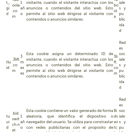
t_
1
visitante, cuando el visitante interactúa con los
iale
oola
bo
gi
añ
anuncios o contenidos del sitio web. Esto
s y
.co
ol
d
o
permite al sitio web dirigirse al visitante con
pu
m
a
contenidos o anuncios similares.
blic
ida
d
Red
es
Esta cookie asigna un determinado ID de
soc
3
3li
.3lift
visitante, cuando el visitante interactúa con los
iale
tlu
m
ft.
.co
anuncios o contenidos del sitio web. Esto
s y
id
es
co
m
permite al sitio web dirigirse al visitante con
pu
es
m
contenidos o anuncios similares.
blic
ida
d
Red
es
Esta cookie contiene un valor generado de forma
Bi
soc
.bid
tu
1
aleatoria, que identifica el dispositivo o
ds
iale
swit
ui
añ
navegador del usuario. Se utiliza para constrastar
wi
s y
ch.n
d
o
con redes publicitarias con el propósito de
tc
pu
et