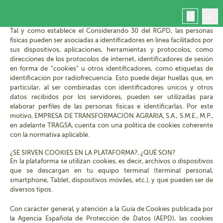
POLÍTICA DE COOKIES
ES
Tal y como establece el Considerando 30 del RGPD, las personas
físicas pueden ser asociadas a identificadores en línea facilitados por
sus dispositivos, aplicaciones, herramientas y protocolos, como
direcciones de los protocolos de internet, identificadores de sesión
en forma de “cookies” u otros identificadores, como etiquetas de
identificación por radiofrecuencia. Esto puede dejar huellas que, en
Inicio
particular, al ser combinadas con identificadores únicos y otros
Masca
datos recibidos por los servidores, pueden ser utilizadas para
Reservar
elaborar perfiles de las personas físicas e identificarlas. Por este
motivo, EMPRESA DE TRANSFORMACIÓN AGRARIA, S.A., S.M.E., M.P.,
Gestiona tu reserva
en adelante TRAGSA, cuenta con una política de cookies coherente
Contacto
con la normativa aplicable.
Masca hoy
¿SE SIRVEN COOKIES EN LA PLATAFORMA?, ¿QUÉ SON?
En la plataforma se utilizan cookies, es decir, archivos o dispositivos
que se descargan en tu equipo terminal (terminal personal,
smartphone, Tablet, dispositivos móviles, etc.), y que pueden ser de
diversos tipos.
Con carácter general, y atención a la Guía de Cookies publicada por
la Agencia Española de Protección de Datos (AEPD), las cookies