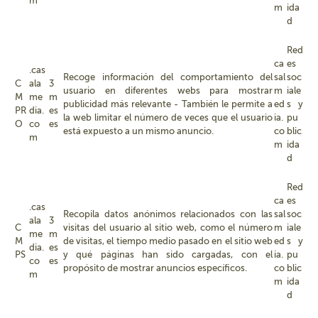
m
m
ida
d
Red
ca
es
.cas
Recoge información del comportamiento del
sal
soc
C
ala
3
usuario en diferentes webs para mostrar
m
iale
M
me
m
publicidad más relevante - También le permite a
ed
s y
PR
dia.
es
la web limitar el número de veces que el usuario
ia.
pu
O
co
es
está expuesto a un mismo anuncio.
co
blic
m
m
ida
d
Red
ca
es
.cas
Recopila datos anónimos relacionados con las
sal
soc
ala
3
C
visitas del usuario al sitio web, como el número
m
iale
me
m
M
de visitas, el tiempo medio pasado en el sitio web
ed
s y
dia.
es
PS
y qué páginas han sido cargadas, con el
ia.
pu
co
es
propósito de mostrar anuncios específicos.
co
blic
m
m
ida
d