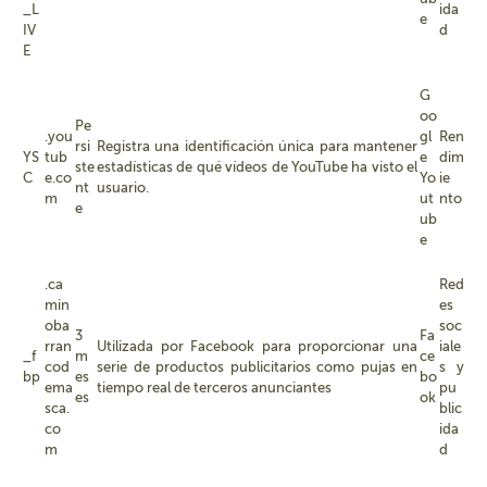
_L
ida
e
IV
d
E
G
oo
Pe
.you
gl
Ren
rsi
Registra una identificación única para mantener
YS
tub
e
dim
ste
estadísticas de qué vídeos de YouTube ha visto el
C
e.co
Yo
ie
nt
usuario.
m
ut
nto
e
ub
e
.ca
Red
min
es
oba
soc
3
Fa
rran
Utilizada por Facebook para proporcionar una
iale
_f
m
ce
cod
serie de productos publicitarios como pujas en
s y
bp
es
bo
ema
tiempo real de terceros anunciantes
pu
es
ok
sca.
blic
co
ida
m
d