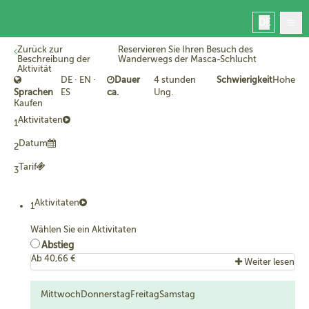
DE
Zurück zur
Reservieren Sie Ihren Besuch des
Beschreibung der
Wanderwegs der Masca-Schlucht
Aktivität
DE · EN ·
Dauer
4 stunden
Schwierigkeit
Hohe
Sprachen
ES
ca.
Ung.
Kaufen
Start
Aktivitaten
1
Masca
Datum
2
Reservierung
Reservierung verwalten
Tarif
3
Kontakt
Masca heute
Aktivitaten
1
Wählen Sie ein Aktivitaten
Abstieg
Ab 40,66 €
Weiter lesen
Einschließlich...
Reservierung eines konkreten Tages und einer Uhrzeit für
Mittwoch
Donnerstag
Freitag
Samstag
die Wanderung durch die Masca-Schlucht zwischen der