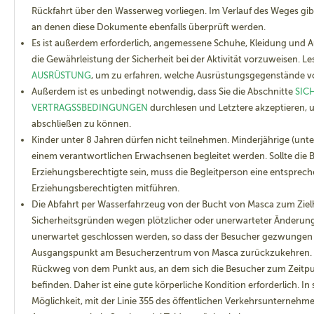
Rückfahrt über den Wasserweg vorliegen. Im Verlauf des Weges gibt
an denen diese Dokumente ebenfalls überprüft werden.
Es ist außerdem erforderlich, angemessene Schuhe, Kleidung und 
die Gewährleistung der Sicherheit bei der Aktivität vorzuweisen. Le
AUSRÜSTUNG
, um zu erfahren, welche Ausrüstungsgegenstände v
Außerdem ist es unbedingt notwendig, dass Sie die Abschnitte
SIC
VERTRAGSSBEDINGUNGEN
durchlesen und Letztere akzeptieren, 
abschließen zu können.
Kinder unter 8 Jahren dürfen nicht teilnehmen. Minderjährige (unt
einem verantwortlichen Erwachsenen begleitet werden. Sollte die B
Erziehungsberechtigte sein, muss die Begleitperson eine entsprech
Erziehungsberechtigten mitführen.
Die Abfahrt per Wasserfahrzeug von der Bucht von Masca zum Ziel
Sicherheitsgründen
wegen
plötzlicher oder unerwarteter Änderung
unerwartet geschlossen werden, so dass der Besucher gezwungen 
Ausgangspunkt am Besucherzentrum von Masca zurückzukehren. In
Rückweg von dem Punkt aus, an dem sich die Besucher zum Zeitp
befinden. Daher ist eine gute körperliche Kondition erforderlich.
In 
Möglichkeit, mit der Linie 355 des öffentlichen Verkehrsunternehm