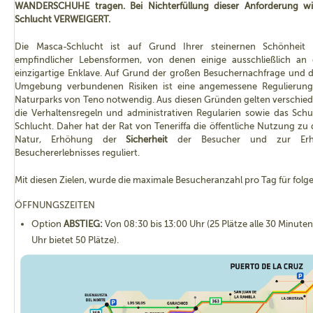
WANDERSCHUHE tragen. Bei Nichterfüllung dieser Anforderung 
An den Kontrollpunkten im Besucherzentrum und auf dem Wanderwe
Schlucht VERWEIGERT.
den Ticket für den Wanderweg sowie die Reservierung des Wasserfah
vom Bootsanleger von Masca abholt.
Die Masca-Schlucht ist auf Grund Ihrer steinernen Schönheit
empfindlicher Lebensformen, von denen einige ausschließlich an d
Bitte beachten Sie, dass der Rücktransfer von Los Gigantes (Ausschiff
einzigartige Enklave. Auf Grund der großen Besuchernachfrage und d
Santiago del Teide nicht im Ticket enthalten ist. Wer jedoch nach San
Umgebung verbundenen Risiken ist eine angemessene Regulierung
möchte, dem stehen die Fahrpläne der
Linie 462
und der
Naturparks von Teno notwendig. Aus diesen Gründen gelten verschie
Verkehrsunternehmens Titsa zur Verfügung. Wenn Sie sich bezüglich 
die Verhaltensregeln und administrativen Regularien sowie das Sc
können Sie
sich die Karte ansehen
.
Schlucht. Daher hat der Rat von Teneriffa die öffentliche Nutzung z
Natur, Erhöhung der
Sicherheit
der Besucher und zur Er
Ausweispapiere, der Buchungsbeleg, der Nachweis für die Benutzung 
Besuchererlebnisses reguliert.
del Teide und das Bootsticket müssen vorgelegt werden, um den Zutri
Mit diesen Zielen, wurde die maximale Besucheranzahl pro Tag für folge
ÖFFNUNGSZEITEN
Option
ABSTIEG:
Von
08:30 bis 13:00 Uhr (25 Plätze alle 30 Minute
Uhr bietet 50 Plätze
).