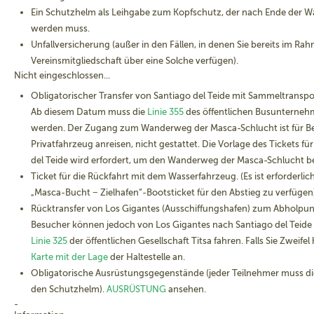
Ein Schutzhelm als Leihgabe zum Kopfschutz, der nach Ende der
werden muss.
Unfallversicherung (außer in den Fällen, in denen Sie bereits im Ra
Vereinsmitgliedschaft über eine Solche verfügen).
Nicht eingeschlossen...
Obligatorischer Transfer von Santiago del Teide mit Sammeltransp
Ab diesem Datum muss die
Linie 355
des öffentlichen Busunterne
werden. Der Zugang zum Wanderweg der Masca-Schlucht ist für Be
Privatfahrzeug anreisen, nicht gestattet. Die Vorlage des Tickets f
del Teide wird erfordert, um den Wanderweg der Masca-Schlucht be
Ticket für die Rückfahrt mit dem Wasserfahrzeug. (Es ist erforderlich
„Masca-Bucht − Zielhafen“-Bootsticket für den Abstieg zu verfügen)
Rücktransfer von Los Gigantes (Ausschiffungshafen) zum Abholpunkt
Besucher können jedoch von Los Gigantes nach Santiago del Teide
Linie 325
der öffentlichen Gesellschaft Titsa fahren. Falls Sie Zweife
Karte mit der Lage
der Haltestelle an.
Obligatorische Ausrüstungsgegenstände (jeder Teilnehmer muss die
den Schutzhelm).
AUSRÜSTUNG
ansehen.
-