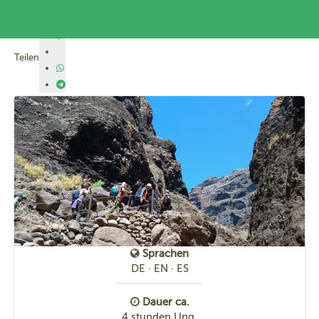
Reservieren Sie Ihren Besuch des Wanderwegs der Masca-Schlucht
Teilen
Start
Masca
Reservierung
Reservierung verwalten
Kontakt
Masca heute
Sprachen
DE · EN · ES
Dauer ca.
4 stunden Ung.