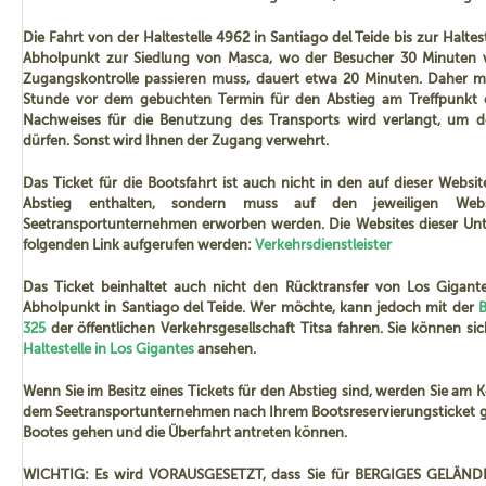
von Santiago del Teide wird erfordert, um den Wanderweg der Mas
Mehr als 72 Stunden im Voraus:
Die Fahrt von der Haltestelle 4962 in Santiago del Teide bis zur Haltes
dürfen.
Abholpunkt zur Siedlung von Masca, wo der Besucher 30 Minuten vo
Ticket für die Rückfahrt mit dem Wasserfahrzeug (
die Beauftragung
Bei Stornierungen wird 100% des Kaufpreises einbehalten.
Zugangskontrolle passieren muss, dauert etwa 20 Minuten. Daher m
Pflicht
). Das Ticket für die Rückfahrt mit dem Boot muss bis zu 4
Stunde vor dem gebuchten Termin für den Abstieg am Treffpunkt ei
72 Stunden oder weniger im Voraus:
Nachweises für die Benutzung des Transports wird verlangt, um
Termin für den Abstieg durch die Schlucht gekauft werden.
dürfen. Sonst wird Ihnen der Zugang verwehrt.
Rücktransfer von Los Gigantes (Ausschiffungshafen) zum Abholpunkt
Bei Stornierungen wird 100% des Kaufpreises einbehalten.
Besucher können jedoch von Los Gigantes nach Santiago del Teide m
Falls Sie nicht zur reservierten Zeit erscheinen, ohne vorher eine St
Das Ticket für die Bootsfahrt ist auch nicht in den auf dieser Websi
Linie 325 der öffentlichen Gesellschaft Titsa fahren.
wird keine Rückerstattung durchgeführt.
Abstieg enthalten, sondern muss auf den jeweiligen Webs
Versorgung mit Trinkwasser oder anderem Proviant (es ist notwendig
Seetransportunternehmen erworben werden. Die Websites dieser U
Bitte beachten Sie, dass die Fahrt ca. 20 Minuten dauert. Um sich ein
folgenden Link aufgerufen werden:
Durchführung dieser Aktivität mitzubringen).
Verkehrsdienstleister
sichern, müssen Sie sich mindestens 1 Stunde vor dem gebuchten
Notwendige persönliche Ausrüstung (außer des Schutzhelms).
Treffpunkt einfinden und
das Zugangsticket für den Wanderweg vorzei
Das Ticket beinhaltet auch nicht den Rücktransfer von Los Gigant
Abholpunkt in Santiago del Teide. Wer möchte, kann jedoch mit der
B
ES IST NICHT MÖGLICH, MIT EINEM ANDEREN FAHRZEUG ALS DE
* Geschlossene Wanderschuhe und Trekkingkleidung.
325
der öffentlichen Verkehrsgesellschaft Titsa fahren. Sie können si
VERWENDET WIRD, ZUM AUSGANGSPUNKT DES WANDERWEGES 
Haltestelle in Los Gigantes
ansehen.
GELANGEN. DAHER WIRD DIE VORLAGE EINES NACHWEISES 
Geschlossene Berg-, Trekking- oder Wanderschuhe mit hohem Profil s
TRANSPORTS VERLANGT. SONST WIRD IHNEN DER ZUGANG VERWEHR
Wanderweg der Masca-Schlucht betreten zu dürfen. Auch mit einer 
Wenn Sie im Besitz eines Tickets für den Abstieg sind, werden Sie am 
Wanderweg nicht betreten, wenn Sie keine für bergiges Gelände geei
dem Seetransportunternehmen nach Ihrem Bootsreservierungsticket ge
Vom Endpunkt der Wanderung aus, wird der Rückweg per Wasser
tragen, wie auf den folgenden Bildern zu sehen sind:
Bootes gehen und die Überfahrt antreten können.
angetreten. Es ist notwendig, über eine entsprechende Reservieru
möglich, die Abfahrt mit den Unternehmen zu reservieren, die Seekajak
WICHTIG: Es wird VORAUSGESETZT, dass Sie für BERGIGES GELÄN