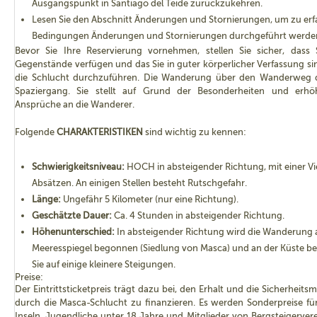
Ausgangspunkt in Santiago del Teide zurückzukehren.
Lesen Sie den Abschnitt Änderungen und Stornierungen, um zu erf
Bedingungen Änderungen und Stornierungen durchgeführt werde
Bevor Sie Ihre Reservierung vornehmen, stellen Sie sicher, dass S
Gegenstände verfügen und das Sie in guter körperlicher Verfassung 
die Schlucht durchzuführen. Die Wanderung über den Wanderweg d
Spaziergang. Sie stellt auf Grund der Besonderheiten und erhö
Ansprüche an die Wanderer.
Folgende
CHARAKTERISTIKEN
sind wichtig zu kennen:
Schwierigkeitsniveau:
HOCH in absteigender Richtung, mit einer Vi
Absätzen. An einigen Stellen besteht Rutschgefahr.
Länge:
Ungefähr 5 Kilometer (nur eine Richtung).
Geschätzte Dauer:
Ca. 4 Stunden in absteigender Richtung.
Höhenunterschied:
In absteigender Richtung wird die Wanderung 
Meeresspiegel begonnen (Siedlung von Masca) und an der Küste b
Sie auf einige kleinere Steigungen.
Preise:
Der Eintrittsticketpreis trägt dazu bei, den Erhalt und die Sicherh
durch die Masca-Schlucht zu finanzieren. Es werden Sonderpreise f
Inseln, Jugendliche unter 18 Jahre und Mitglieder von Bergsteigerver