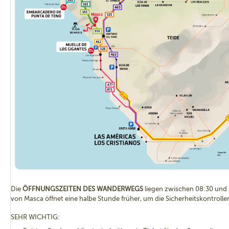
Wenn Sie eine Reservierung für den Zugang zum Wanderweg der Ma
ohne für bergiges Gelände geeignete Schuhe kommen, wird Ihnen
verwehrt. Das bedeutet, es ist nicht erlaubt den Wanderweg mit Sanda
verstärkten Sportschuhen (wie Tennisschuhen, Sneakers,...) zu betr
Foto zu sehen.
Die
ÖFFNUNGSZEITEN DES WANDERWEGS
liegen zwischen 08:30 und
von Masca öffnet eine halbe Stunde früher, um die Sicherheitskontrolle
SEHR WICHTIG: