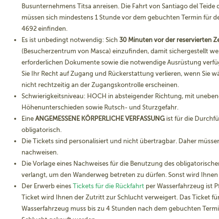
Busunternehmens Titsa anreisen. Die Fahrt von Santiago del Teide d
müssen sich mindestens 1 Stunde vor dem gebuchten Termin für den
4692 einfinden.
Es ist unbedingt notwendig: Sich
30 Minuten vor der reservierten Ze
(Besucherzentrum von Masca) einzufinden, damit sichergestellt wer
erforderlichen Dokumente sowie die notwendige Ausrüstung verfüg
Sie Ihr Recht auf Zugang und Rückerstattung verlieren, wenn Sie wä
nicht rechtzeitig an der Zugangskontrolle erscheinen.
Schwierigkeitsniveau: HOCH in absteigender Richtung, mit unebe
Höhenunterschieden sowie Rutsch- und Sturzgefahr.
Eine
ANGEMESSENE KÖRPERLICHE VERFASSUNG
ist für die Durchf
obligatorisch.
Die Tickets sind personalisiert und nicht übertragbar. Daher müssen 
nachweisen.
Die Vorlage eines Nachweises für die Benutzung des obligatorisch
verlangt, um den Wanderweg betreten zu dürfen. Sonst wird Ihnen
Der Erwerb eines
Tickets für die Rückfahrt
per Wasserfahrzeug ist Pf
Ticket wird Ihnen der Zutritt zur Schlucht verweigert. Das Ticket f
Wasserfahrzeug muss bis zu 4 Stunden nach dem gebuchten Termin