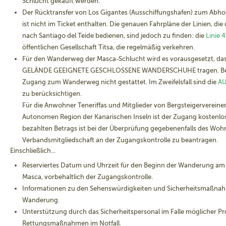
Schlucht gekauft werden.
Der Rücktransfer von Los Gigantes (Ausschiffungshafen) zum Abhol
ist nicht im Ticket enthalten. Die genauen Fahrpläne der Linien, die
nach Santiago del Teide bedienen, sind jedoch zu finden: die
Linie 
öffentlichen Gesellschaft Titsa, die regelmäßig verkehren.
Für den Wanderweg der Masca-Schlucht wird es vorausgesetzt, da
GELÄNDE GEEIGNETE GESCHLOSSENE WANDERSCHUHE tragen. Bei 
Zugang zum Wanderweg nicht gestattet. Im Zweifelsfall sind die
A
zu berücksichtigen.
Für die Anwohner Teneriffas und Mitglieder von Bergsteigervereine
Autonomen Region der Kanarischen Inseln ist der Zugang kostenlos
bezahlten Betrags ist bei der Überprüfung gegebenenfalls des Wohn
Verbandsmitgliedschaft an der Zugangskontrolle zu beantragen.
Einschließlich...
Reserviertes Datum und Uhrzeit für den Beginn der Wanderung a
Masca, vorbehaltlich der Zugangskontrolle.
Informationen zu den Sehenswürdigkeiten und Sicherheitsmaßna
Wanderung.
Unterstützung durch das Sicherheitspersonal im Falle möglicher P
Rettungsmaßnahmen im Notfall.