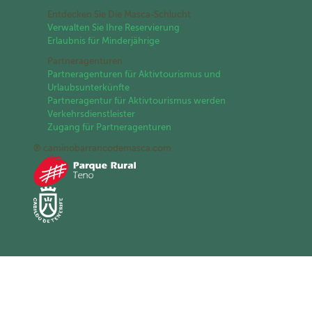
Entdecken Sie Die Masca-Schlucht
Verwalten Sie Ihre Reservierung
Erlaubnis für Minderjährige
Partneragenturen
Partneragenturen für Aktivtourismus und
Urlaubsunterkünfte
Partneragentur für Aktivtourismus werden
Verkehrsdienstleister
Zugang für Partneragenturen
® caminobarrancodemasca.com