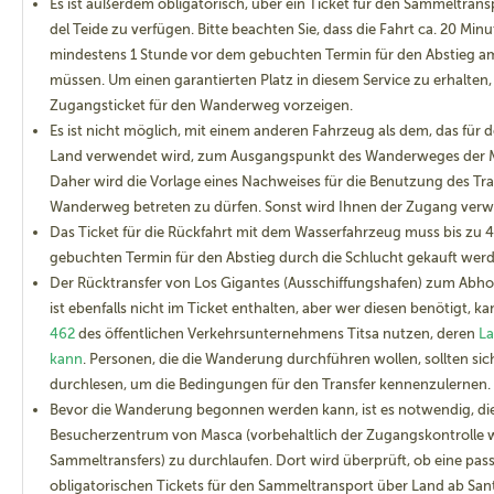
Es ist außerdem obligatorisch, über ein Ticket für den Sammeltran
del Teide zu verfügen. Bitte beachten Sie, dass die Fahrt ca. 20 Min
mindestens 1 Stunde vor dem gebuchten Termin für den Abstieg am
müssen. Um einen garantierten Platz in diesem Service zu erhalten,
Zugangsticket für den Wanderweg vorzeigen.
WICHTIG: Um sicherzustellen, dass Sie über die erforderlichen Ausr
müssen Sie sich 30 Minuten im Voraus Ihrer reservierten Zeit im Besuc
Es ist nicht möglich, mit einem anderen Fahrzeug als dem, das für
Land verwendet wird, zum Ausgangspunkt des Wanderweges der M
Bitte beachten Sie, dass Sie zur Siedlung von Masca mit obligatorisc
Daher wird die Vorlage eines Nachweises für die Benutzung des Tr
fahren müssen und dass die Fahrt etwa 20 Minuten dauert. Daher m
Wanderweg betreten zu dürfen. Sonst wird Ihnen der Zugang verw
Stunde vor der reservierten Zeit am Treffpunkt in Santiago del Teide
Das Ticket für die Rückfahrt mit dem Wasserfahrzeug muss bis zu
betreten zu dürfen. Die Vorlage eines Nachweises für die Benutzung d
um den Wanderweg betreten zu dürfen. Sonst wird Ihnen der Zugang 
gebuchten Termin für den Abstieg durch die Schlucht gekauft wer
Der Rücktransfer von Los Gigantes (Ausschiffungshafen) zum Abhol
Der Rücktransfer von Los Gigantes (Ausschiffungshafen) zum Abholpun
ist ebenfalls nicht im Ticket enthalten, aber wer diesen benötigt, k
nicht im Ticket enthalten. Es ist jedoch möglich, mit dem öffentliche
462
des öffentlichen Verkehrsunternehmens Titsa nutzen, deren
La
Titsa zu reisen, dank der
Linie 325
von der Haltestelle 7228 Los Gigan
kann
. Personen, die die Wanderung durchführen wollen, sollten si
Santiago del Teide oder der
Linie 462
von der Haltestelle 7228 Los Giga
Santiago del Teide. Sehen Sie sich
die Route zur Haltestelle
vom Ausschi
durchlesen, um die Bedingungen für den Transfer kennenzulernen.
Bevor die Wanderung begonnen werden kann, ist es notwendig, di
Besucherzentrum von Masca (vorbehaltlich der Zugangskontrolle
Sammeltransfers) zu durchlaufen. Dort wird überprüft, ob eine pas
obligatorischen Tickets für den Sammeltransport über Land ab Santi